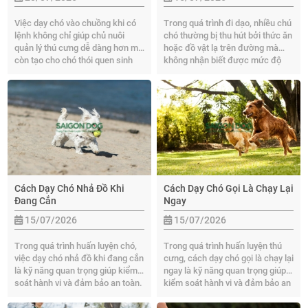
Việc dạy chó vào chuồng khi có
Trong quá trình đi dạo, nhiều chú
lệnh không chỉ giúp chủ nuôi
chó thường bị thu hút bởi thức ăn
quản lý thú cưng dễ dàng hơn mà
hoặc đồ vật lạ trên đường mà
còn tạo cho chó thói quen sinh
không nhận biết được mức độ
hoạt khoa học và cảm giác an
nguy hiểm. Hãy cùng Sài Gòn
toàn. Ở bài viết này, hãy cùng Sài
Dog tìm hiểu cách dạy chó không
Gòn Dog tìm hiểu cách huấn
ăn thức ăn lạ ngoài đường hiệu
luyện chó vào chuồng đúng kỹ
quả, giúp hình thành thói quen tốt
thuật, giúp chó hình thành phản
và đảm bảo an toàn sức khỏe
xạ nghe lệnh hiệu quả.
hơn qua bài viết này.
Cách Dạy Chó Nhả Đồ Khi
Cách Dạy Chó Gọi Là Chạy Lại
Đang Cắn
Ngay
15/07/2026
15/07/2026
Trong quá trình huấn luyện chó,
Trong quá trình huấn luyện thú
việc dạy chó nhả đồ khi đang cắn
cưng, cách dạy chó gọi là chạy lại
là kỹ năng quan trọng giúp kiểm
ngay là kỹ năng quan trọng giúp
soát hành vi và đảm bảo an toàn.
kiểm soát hành vi và đảm bảo an
Trong bài viết này, Sài Gòn Dog
toàn cho chó trong nhiều tình
sẽ hướng dẫn đến bạn chi tiết
huống. Trong bài viết này, Sài