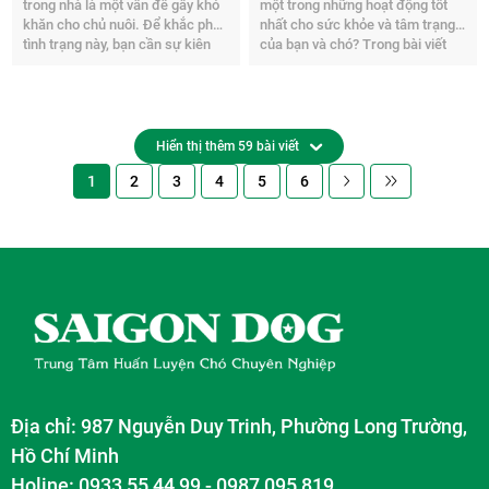
trong nhà là một vấn đề gây khó
một trong những hoạt động tốt
khăn cho chủ nuôi. Để khắc phục
nhất cho sức khỏe và tâm trạng
tình trạng này, bạn cần sự kiên
của bạn và chó? Trong bài viết
nhẫn theo thời gian. Hãy tham
này, Sài Gòn Dog sẽ chia sẻ với
khảo bài viết sau và áp dụng các
bạn những điều cần lưu ý khi dắt
biện pháp để bạn có thể giúp chó
chó đi dạo. Hãy cùng tôi khám
thay đổi hành vi sống.
phá nhé!
Hiển thị thêm 59 bài viết
1
2
3
4
5
6
Địa chỉ: 987 Nguyễn Duy Trinh, Phường Long Trường,
Hồ Chí Minh
Holine: 0933 55 44 99 - 0987 095 819