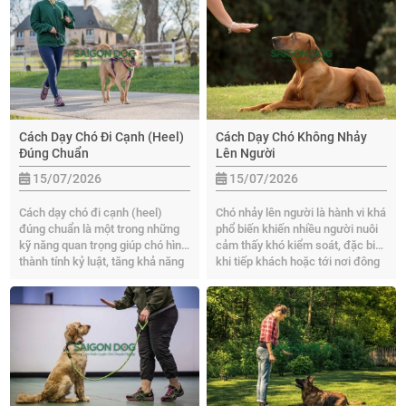
các phương pháp đơn giản, dễ áp
Gòn Dog sẽ hướng dẫn chi tiết
dụng tại nhà để huấn luyện chó
phương pháp huấn luyện hiệu
hiệu quả và đúng cách.
quả, dễ áp dụng cho mọi giống
chó.
Cách Dạy Chó Đi Cạnh (Heel)
Cách Dạy Chó Không Nhảy
Đúng Chuẩn
Lên Người
15/07/2026
15/07/2026
Cách dạy chó đi cạnh (heel)
Chó nhảy lên người là hành vi khá
đúng chuẩn là một trong những
phổ biến khiến nhiều người nuôi
kỹ năng quan trọng giúp chó hình
cảm thấy khó kiểm soát, đặc biệt
thành tính kỷ luật, tăng khả năng
khi tiếp khách hoặc tới nơi đông
tập trung và hạn chế tình trạng
người. Ở bài viết này, Sài Gòn
kéo dây khi đi dạo. Trong bài viết
Dog sẽ chia sẻ các cách dạy chó
dưới đây, Sài Gòn Dog sẽ hướng
không nhảy lên người hiệu quả,
dẫn bạn chi tiết cách dạy chó
giúp thú cưng hình thành thói
heel hiệu quả và dễ áp dụng ngay
quen tốt hơn trong sinh hoạt mỗi
tại nhà.
ngày.