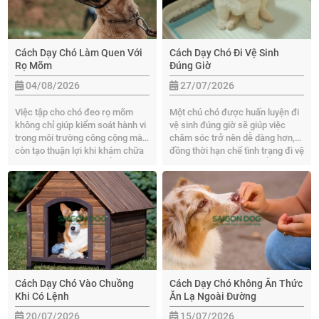
Cách Dạy Chó Làm Quen Với
Cách Dạy Chó Đi Vệ Sinh
Rọ Mõm
Đúng Giờ
04/08/2026
27/07/2026
Việc tập cho chó đeo rọ mõm
Một chú chó được huấn luyện đi
không chỉ giúp kiểm soát hành vi
vệ sinh đúng giờ sẽ giúp việc
trong môi trường công cộng mà
chăm sóc trở nên dễ dàng hơn,
còn tạo thuận lợi khi khám chữa
đồng thời hạn chế tình trạng đi vệ
bệnh hoặc huấn luyện. Ở bài viết
sinh bừa bãi trong nhà. Ở bài viết
này, Sài Gòn Dog sẽ chia sẻ cách
này, hãy cùng Sài Gòn Dog tìm
dạy chó làm quen với rọ mõm,
hiểu cách dạy chó đi vệ sinh
giúp thú cưng thích nghi một
đúng giờ hiệu quả, giúp thú cưng
cách tự nhiên, giảm căng thẳng
nhanh chóng hình thành thói
và hợp tác tốt hơn.
quen tốt.
Cách Dạy Chó Vào Chuồng
Cách Dạy Chó Không Ăn Thức
Khi Có Lệnh
Ăn Lạ Ngoài Đường
20/07/2026
15/07/2026