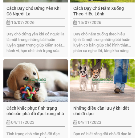
Cách Dạy Chó Đứng Yên Khi
Cách Dạy Chó Nằm Xuống
Có Người Lạ
Theo Hiệu Lệnh
15/07/2026
15/07/2026
Dạy chó đứng yên khi có người lạ
Dạy chó nằm xuống theo hiệu
là một trong những bài huấn
lệnh là một trong những bài huấn
luyện quan trọng giúp kiểm soát
luyện cơ bản giúp chó hình thành
hành vi, hạn chế tình trạng sủa
phản xạ nghe lời, tăng khả năng
lớn hoặc lao vào người khác. Qua
kiểm soát hành vi và tạo sự gắn
bài viết này, Sài Gòn Dog sẽ chia
kết với chủ nuôi. Hãy cùng Sài
sẻ những cách huấn luyện hiệu
Gòn Dog tìm hiểu cách huấn
quả, dễ áp dụng giúp chó bình
luyện chó nằm xuống đúng kỹ
tĩnh hơn, nghe lời hơn và thích
thuật qua bài viết dưới đây.
nghi tốt.
Cách khắc phục tình trạng
Những điều cần lưu ý khi dắt
chó cắn phá đồ đạc trong nhà
chó đi dạo
04/11/2023
04/11/2023
Tình trạng chó cắn phá đồ đạc
Bạn có biết rằng dắt chó đi dạo là