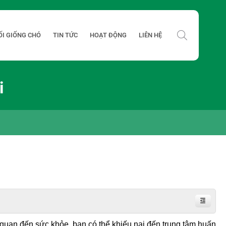
ỐI GIỐNG CHÓ
TIN TỨC
HOẠT ĐỘNG
LIÊN HỆ
i
n quan đến sức khỏe, bạn có thể khiếu nại đến trung tâm huấn 