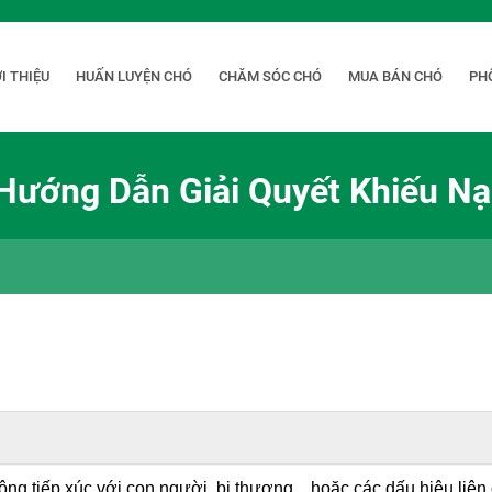
I THIỆU
HUẤN LUYỆN CHÓ
CHĂM SÓC CHÓ
MUA BÁN CHÓ
PH
Hướng Dẫn Giải Quyết Khiếu Nạ
không tiếp xúc với con người, bị thương... hoặc các dấu hiệu liê