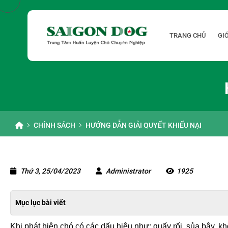
TRANG CHỦ
GIỚ
CHÍNH SÁCH
HƯỚNG DẪN GIẢI QUYẾT KHIẾU NẠI
Thứ 3, 25/04/2023
Administrator
1925
Mục lục bài viết
Khi phát hiện chó có các dấu hiệu như: quấy rối, sủa bậy, 