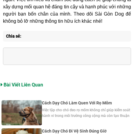
xây dựng mối quan hệ đáng tin cậy và hạnh phúc với những
người bạn bốn chân của mình. Theo dõi Sài Gòn Dog để
không bỏ lỡ những thông tin hữu ích khác nhé!
Chia sẻ:
Bài Viết Liên Quan
Cách Dạy Chó Làm Quen Với Rọ Mõm
Việc tập cho chó đeo rọ mõm không chỉ giúp kiểm soát
hành vi trong môi trường công cộng mà còn tạo thuận
lợi khi khám chữa bệnh hoặc huấn luyện. Ở bài viết này,
Sài Gòn Dog sẽ chia sẻ cách dạy chó làm quen với rọ
Cách Dạy Chó Đi Vệ Sinh Đúng Giờ
mõm, giúp thú cưng thích nghi một cách tự nhiên, giảm