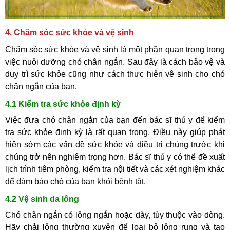
4. Chăm sóc sức khỏe và vệ sinh
Chăm sóc sức khỏe và vệ sinh là một phần quan trọng trong
việc nuôi dưỡng chó chân ngắn. Sau đây là cách bảo vệ và
duy trì sức khỏe cũng như cách thực hiện vệ sinh cho chó
chân ngắn của bạn.
4.1 Kiểm tra sức khỏe định kỳ
Việc đưa chó chân ngắn của bạn đến bác sĩ thú y để kiểm
tra sức khỏe định kỳ là rất quan trọng. Điều này giúp phát
hiện sớm các vấn đề sức khỏe và điều trị chúng trước khi
chúng trở nên nghiêm trọng hơn. Bác sĩ thú y có thể đề xuất
lịch trình tiêm phòng, kiểm tra nội tiết và các xét nghiệm khác
để đảm bảo chó của bạn khỏi bệnh tật.
4.2 Vệ sinh da lông
Chó chân ngắn có lông ngắn hoặc dày, tùy thuộc vào dòng.
Hãy chải lông thường xuyên để loại bỏ lông rụng và tạo