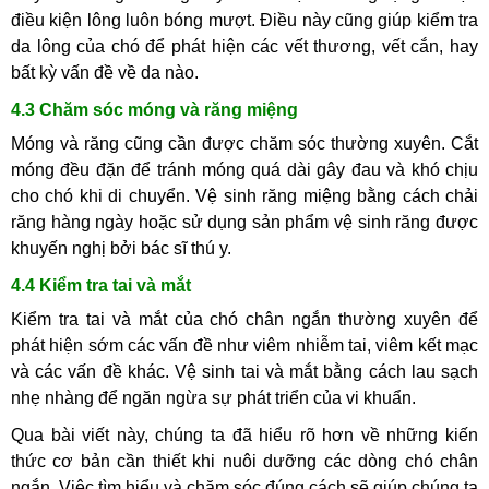
điều kiện lông luôn bóng mượt. Điều này cũng giúp kiểm tra
da lông của chó để phát hiện các vết thương, vết cắn, hay
bất kỳ vấn đề về da nào.
4.3 Chăm sóc móng và răng miệng
Móng và răng cũng cần được chăm sóc thường xuyên. Cắt
móng đều đặn để tránh móng quá dài gây đau và khó chịu
cho chó khi di chuyển. Vệ sinh răng miệng bằng cách chải
răng hàng ngày hoặc sử dụng sản phẩm vệ sinh răng được
khuyến nghị bởi bác sĩ thú y.
4.4 Kiểm tra tai và mắt
Kiểm tra tai và mắt của chó chân ngắn thường xuyên để
phát hiện sớm các vấn đề như viêm nhiễm tai, viêm kết mạc
và các vấn đề khác. Vệ sinh tai và mắt bằng cách lau sạch
nhẹ nhàng để ngăn ngừa sự phát triển của vi khuẩn.
Qua bài viết này, chúng ta đã hiểu rõ hơn về những kiến
thức cơ bản cần thiết khi nuôi dưỡng các dòng chó chân
ngắn. Việc tìm hiểu và chăm sóc đúng cách sẽ giúp chúng ta