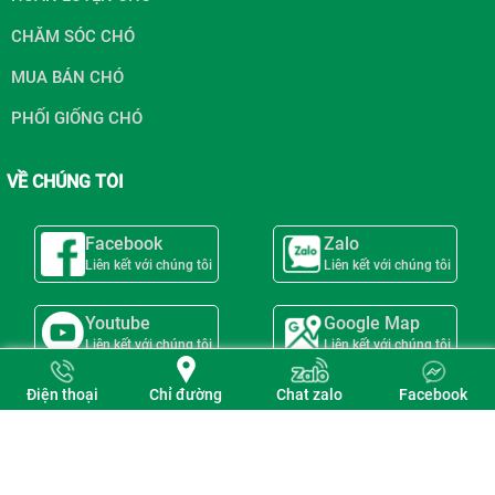
CHĂM SÓC CHÓ
MUA BÁN CHÓ
PHỐI GIỐNG CHÓ
VỀ CHÚNG TÔI
Facebook
Zalo
Liên kết với chúng tôi
Liên kết với chúng tôi
Youtube
Google Map
Liên kết với chúng tôi
Liên kết với chúng tôi
Chỉ đường
Điện thoại
Chat zalo
Facebook
Copyright © 2023 -
Trung Tâm Huấn Luyện Chó Nghiệp Vụ Sài Gòn
Dog
. All rights reserved.
Design by i-web.vn