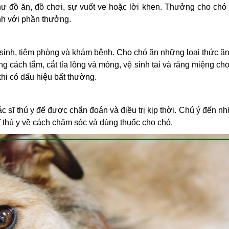
ư đồ ăn, đồ chơi, sự vuốt ve hoặc lời khen. Thưởng cho chó 
ình với phần thưởng.
sinh, tiêm phòng và khám bệnh. Cho chó ăn những loại thức ă
g cách tắm, cắt tỉa lông và móng, vệ sinh tai và răng miệng ch
hi có dấu hiệu bất thường.
 sĩ thú y để được chẩn đoán và điều trị kịp thời. Chú ý đến n
ĩ thú y về cách chăm sóc và dùng thuốc cho chó.