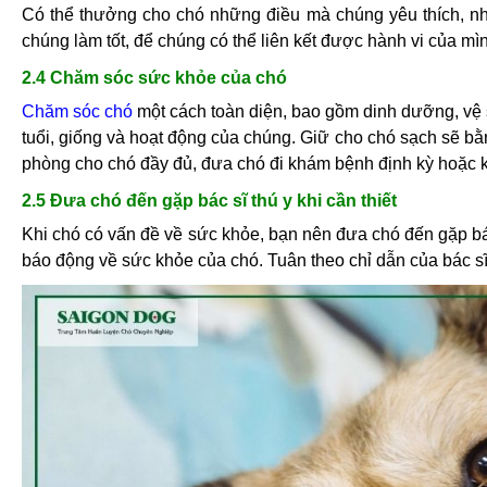
Có thể thưởng cho chó những điều mà chúng yêu thích, nh
chúng làm tốt, để chúng có thể liên kết được hành vi của m
2.4 Chăm sóc sức khỏe của chó
Chăm sóc chó
một cách toàn diện, bao gồm dinh dưỡng, vệ 
tuổi, giống và hoạt động của chúng. Giữ cho chó sạch sẽ bằn
phòng cho chó đầy đủ, đưa chó đi khám bệnh định kỳ hoặc k
2.5 Đưa chó đến gặp bác sĩ thú y khi cần thiết
Khi chó có vấn đề về sức khỏe, bạn nên đưa chó đến gặp bác
báo động về sức khỏe của chó. Tuân theo chỉ dẫn của bác s