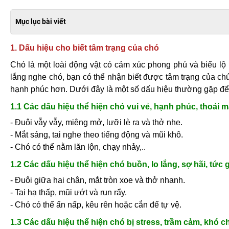
Mục lục bài viết
1. Dấu hiệu cho biết tâm trạng của chó
Chó là một loài động vật có cảm xúc phong phú và biểu lộ
lắng nghe chó, bạn có thể nhận biết được tâm trạng của c
hạnh phúc hơn. Dưới đây là một số dấu hiệu thường gặp để 
1.1 Các dấu hiệu thể hiện chó vui vẻ, hạnh phúc, thoải m
- Đuôi vẫy vẫy, miệng mở, lưỡi lè ra và thở nhẹ.
- Mắt sáng, tai nghe theo tiếng động và mũi khô.
- Chó có thể nằm lăn lộn, chạy nhảy,..
1.2 Các dấu hiệu thể hiện chó buồn, lo lắng, sợ hãi, tức 
- Đuôi giữa hai chân, mắt tròn xoe và thở nhanh.
- Tai hạ thấp, mũi ướt và run rẩy.
- Chó có thể ẩn nấp, kêu rên hoặc cắn để tự vệ.
1.3 Các dấu hiệu thể hiện chó bị stress, trầm cảm, khó c