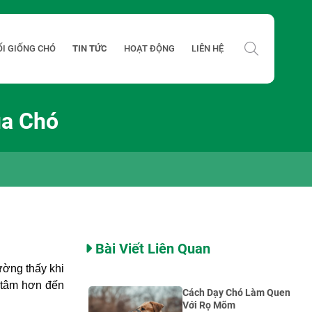
ỐI GIỐNG CHÓ
TIN TỨC
HOẠT ĐỘNG
LIÊN HỆ
ủa Chó
Bài Viết Liên Quan
ường thấy khi
n tâm hơn đến
Cách Dạy Chó Làm Quen
Với Rọ Mõm