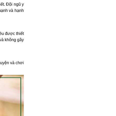
ết. Đội ngũ y
 mạnh và hạnh
ều được thiết
 và không gây
luyện và chơi