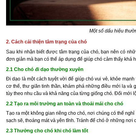
Một số dấu hiệu thườ
2. Cách cải thiện tâm trạng của chó
Sau khi nhận biết được tâm trạng của chó, bạn nên có nhữn
đơn giản mà bạn có thể áp dụng để giúp chó cảm thấy khá 
2.1 Cho chó đi dạo thường xuyên
Đi dạo là một cách tuyệt vời để giúp chó vui vẻ, khỏe mạn
cơ thể, thư giãn tinh thần, khám phá những điều mới lạ và gi
tùy theo nhu cầu và khả năng của từng giống chó. Đổi mới lộ 
2.2 Tạo ra môi trường an toàn và thoải mái cho chó
Tạo ra một không gian riêng cho chó, nơi chúng có thể nghỉ
sạch sẽ, thoáng mát và yên tĩnh. Tránh để chó ở những nơi 
2.3 Thưởng cho chó khi chó làm tốt