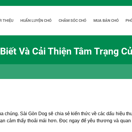
I THIỆU
HUẤN LUYỆN CHÓ
CHĂM SÓC CHÓ
MUA BÁN CHÓ
PH
Biết Và Cải Thiện Tâm Trạng C
a chúng. Sài Gòn Dog sẽ chia sẻ kiến thức về các dấu hiệu th
 bạn cảm thấy thoải mái hơn. Đọc ngay để yêu thương và qua