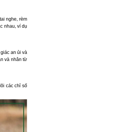
tai nghe, rèm
c nhau, ví dụ
giác an ủi và
ẫn và nhân từ
õi các chỉ số