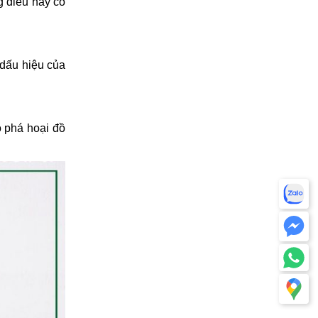
g điều này có
 dấu hiệu của
ó phá hoại đồ