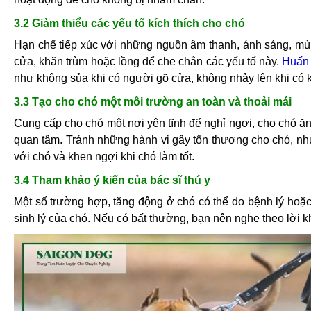
3.2 Giảm thiểu các yếu tố kích thích cho chó
Hạn chế tiếp xúc với những nguồn âm thanh, ánh sáng, mùi
cửa, khăn trùm hoặc lồng để che chắn các yếu tố này.
Huấn 
như không sủa khi có người gõ cửa, không nhảy lên khi có 
3.3 Tạo cho chó một môi trường an toàn và thoải mái
Cung cấp cho chó một nơi yên tĩnh để nghỉ ngơi, cho chó ăn
quan tâm. Tránh những hành vi gây tổn thương cho chó, như
với chó và khen ngợi khi chó làm tốt.
3.4 Tham khảo ý kiến của bác sĩ thú y
Một số trường hợp, tăng động ở chó có thể do bệnh lý hoặc r
sinh lý của chó. Nếu có bất thường, bạn nên nghe theo lời khu