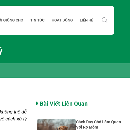
ỐI GIỐNG CHÓ
TIN TỨC
HOẠT ĐỘNG
LIÊN HỆ
ý
Bài Viết Liên Quan
 không thể dễ
 về cách xử lý
Cách Dạy Chó Làm Quen
Với Rọ Mõm