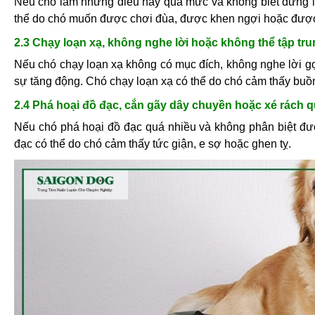
Nếu chó làm những điều này quá mức và không biết dừng lạ
thể do chó muốn được chơi đùa, được khen ngợi hoặc được
2.3 Chạy loạn xạ, không nghe lời hoặc không thể tập tr
Nếu chó chạy loạn xạ không có mục đích, không nghe lời gọi
sự tăng động. Chó chạy loạn xạ có thể do chó cảm thấy buồn 
2.4 Phá hoại đồ đạc, cắn gãy dây chuyền hoặc xé rách 
Nếu chó phá hoại đồ đạc quá nhiều và không phân biệt đượ
đạc có thể do chó cảm thấy tức giận, e sợ hoặc ghen tỵ.