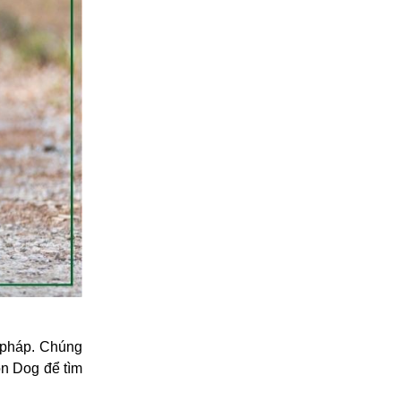
i pháp. Chúng
òn Dog để tìm