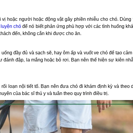
 vị hoặc người hoặc động vật gây phiền nhiễu cho chó. Dùng 
luyện chó
để nó biết phản ứng phù hợp với các tình huống khá
khách đến, không cắn khi được cho ăn.
 uống đầy đủ và sạch sẽ, hay ôm ấp và vuốt ve chó để tạo cảm 
 đánh đập, la mắng hoặc bỏ rơi. Bạn nên thể hiện sự kiên nh
ối loạn nội tiết tố. Bạn nên đưa chó đi khám định kỳ và theo d
yên của bác sĩ thú y và tuân theo quy trình điều trị.