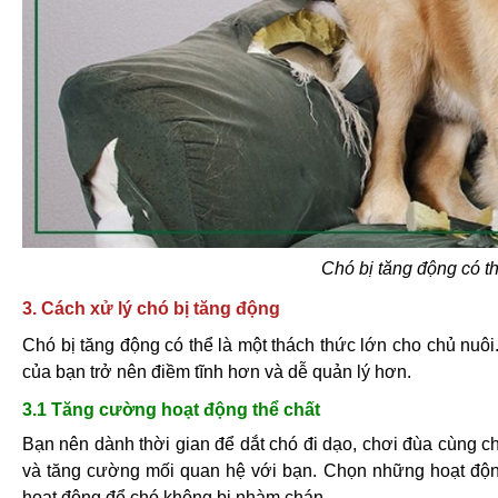
Chó bị tăng động có th
3. Cách xử lý chó bị tăng động
Chó bị tăng động có thể là một thách thức lớn cho chủ nuô
của bạn trở nên điềm tĩnh hơn và dễ quản lý hơn.
3.1 Tăng cường hoạt động thể chất
Bạn nên dành thời gian để dắt chó đi dạo, chơi đùa cùng ch
và tăng cường mối quan hệ với bạn. Chọn những hoạt độn
hoạt động để chó không bị nhàm chán.