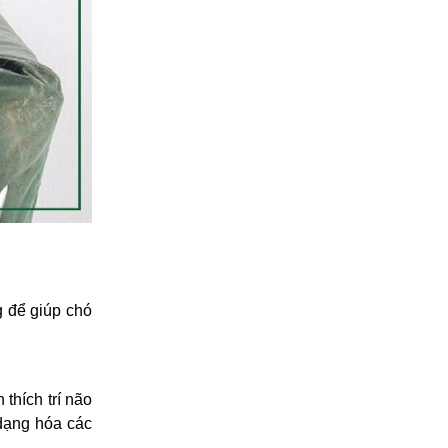
ng
để giúp chó
thích trí não
dạng hóa các