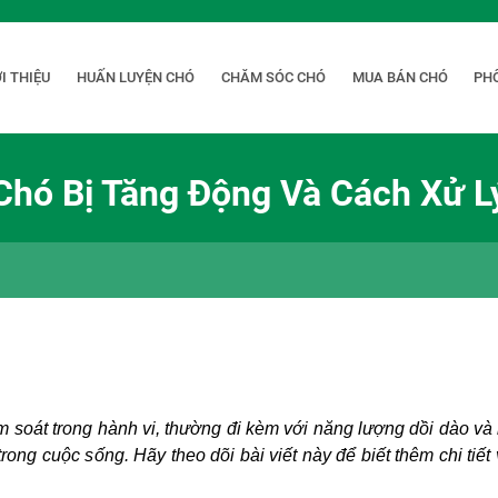
I THIỆU
HUẤN LUYỆN CHÓ
CHĂM SÓC CHÓ
MUA BÁN CHÓ
PH
Chó Bị Tăng Động Và Cách Xử L
ểm soát trong hành vi, thường đi kèm với năng lượng dồi dào và
rong cuộc sống. Hãy theo dõi bài viết này để biết thêm chi tiết