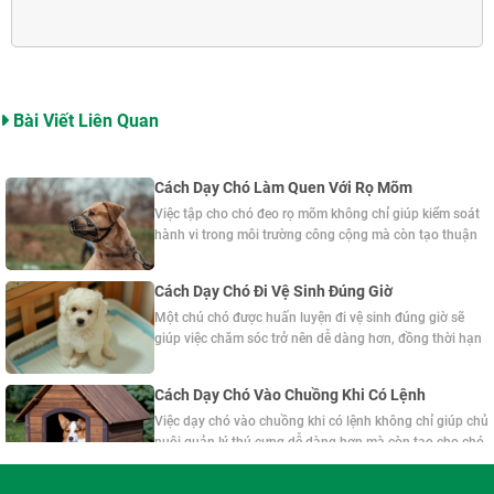
Bài Viết Liên Quan
Cách Dạy Chó Làm Quen Với Rọ Mõm
Việc tập cho chó đeo rọ mõm không chỉ giúp kiểm soát
hành vi trong môi trường công cộng mà còn tạo thuận
lợi khi khám chữa bệnh hoặc huấn luyện. Ở bài viết này,
Sài Gòn Dog sẽ chia sẻ cách dạy chó làm quen với rọ
Cách Dạy Chó Đi Vệ Sinh Đúng Giờ
mõm, giúp thú cưng thích nghi một cách tự nhiên, giảm
Một chú chó được huấn luyện đi vệ sinh đúng giờ sẽ
căng thẳng và hợp tác tốt hơn.
giúp việc chăm sóc trở nên dễ dàng hơn, đồng thời hạn
chế tình trạng đi vệ sinh bừa bãi trong nhà. Ở bài viết
này, hãy cùng Sài Gòn Dog tìm hiểu cách dạy chó đi vệ
Cách Dạy Chó Vào Chuồng Khi Có Lệnh
sinh đúng giờ hiệu quả, giúp thú cưng nhanh chóng
Việc dạy chó vào chuồng khi có lệnh không chỉ giúp chủ
hình thành thói quen tốt.
nuôi quản lý thú cưng dễ dàng hơn mà còn tạo cho chó
thói quen sinh hoạt khoa học và cảm giác an toàn. Ở
bài viết này, hãy cùng Sài Gòn Dog tìm hiểu cách huấn