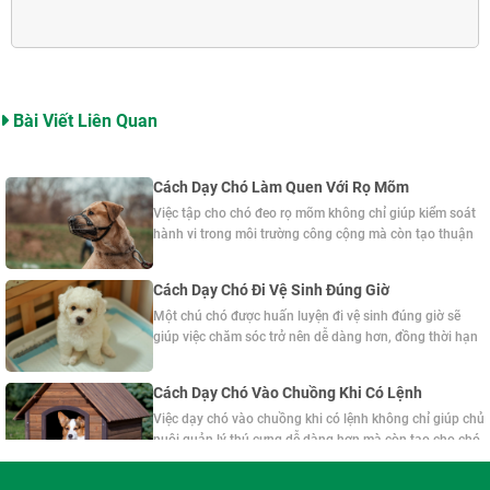
Bài Viết Liên Quan
Cách Dạy Chó Làm Quen Với Rọ Mõm
Việc tập cho chó đeo rọ mõm không chỉ giúp kiểm soát
hành vi trong môi trường công cộng mà còn tạo thuận
lợi khi khám chữa bệnh hoặc huấn luyện. Ở bài viết này,
Sài Gòn Dog sẽ chia sẻ cách dạy chó làm quen với rọ
Cách Dạy Chó Đi Vệ Sinh Đúng Giờ
mõm, giúp thú cưng thích nghi một cách tự nhiên, giảm
Một chú chó được huấn luyện đi vệ sinh đúng giờ sẽ
căng thẳng và hợp tác tốt hơn.
giúp việc chăm sóc trở nên dễ dàng hơn, đồng thời hạn
chế tình trạng đi vệ sinh bừa bãi trong nhà. Ở bài viết
này, hãy cùng Sài Gòn Dog tìm hiểu cách dạy chó đi vệ
Cách Dạy Chó Vào Chuồng Khi Có Lệnh
sinh đúng giờ hiệu quả, giúp thú cưng nhanh chóng
Việc dạy chó vào chuồng khi có lệnh không chỉ giúp chủ
hình thành thói quen tốt.
nuôi quản lý thú cưng dễ dàng hơn mà còn tạo cho chó
thói quen sinh hoạt khoa học và cảm giác an toàn. Ở
bài viết này, hãy cùng Sài Gòn Dog tìm hiểu cách huấn