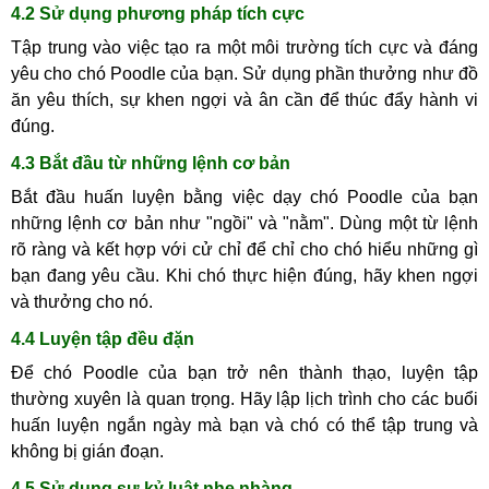
4.2 Sử dụng phương pháp tích cực
Tập trung vào việc tạo ra một môi trường tích cực và đáng
yêu cho chó Poodle của bạn. Sử dụng phần thưởng như đồ
ăn yêu thích, sự khen ngợi và ân cần để thúc đẩy hành vi
đúng.
4.3 Bắt đầu từ những lệnh cơ bản
Bắt đầu huấn luyện bằng việc dạy chó Poodle của bạn
những lệnh cơ bản như "ngồi" và "nằm". Dùng một từ lệnh
rõ ràng và kết hợp với cử chỉ để chỉ cho chó hiểu những gì
bạn đang yêu cầu. Khi chó thực hiện đúng, hãy khen ngợi
và thưởng cho nó.
4.4 Luyện tập đều đặn
Để chó Poodle của bạn trở nên thành thạo, luyện tập
thường xuyên là quan trọng. Hãy lập lịch trình cho các buổi
huấn luyện ngắn ngày mà bạn và chó có thể tập trung và
không bị gián đoạn.
4.5 Sử dụng sự kỷ luật nhẹ nhàng