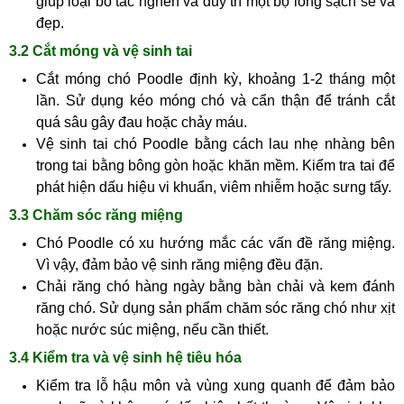
giúp loại bỏ tắc nghẽn và duy trì một bộ lông sạch sẽ và
đẹp.
3.2 Cắt móng và vệ sinh tai
Cắt móng chó Poodle định kỳ, khoảng 1-2 tháng một
lần. Sử dụng kéo móng chó và cẩn thận để tránh cắt
quá sâu gây đau hoặc chảy máu.
Vệ sinh tai chó Poodle bằng cách lau nhẹ nhàng bên
trong tai bằng bông gòn hoặc khăn mềm. Kiểm tra tai để
phát hiện dấu hiệu vi khuẩn, viêm nhiễm hoặc sưng tấy.
3.3 Chăm sóc răng miệng
Chó Poodle có xu hướng mắc các vấn đề răng miệng.
Vì vậy, đảm bảo vệ sinh răng miệng đều đặn.
Chải răng chó hàng ngày bằng bàn chải và kem đánh
răng chó. Sử dụng sản phẩm chăm sóc răng chó như xịt
hoặc nước súc miệng, nếu cần thiết.
3.4 Kiểm tra và vệ sinh hệ tiêu hóa
Kiểm tra lỗ hậu môn và vùng xung quanh để đảm bảo