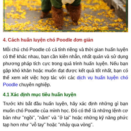
4. Cách huấn luyện chó Poodle đơn giản
Mỗi chú chó Poodle có cá tính riêng và thời gian huấn luyện
có thể khác nhau, bạn cần kiên nhẫn, nhất quán và sử dụng
phương pháp tích cực trong quá trình huấn luyện. Nếu bạn
gặp khó khăn hoặc muốn đạt được kết quả tốt nhất, bạn có
thể xem xét việc hợp tác với các
dịch vụ huấn luyện chó
Poodle
chuyên nghiệp.
4.1 Xác định mục tiêu huấn luyện
Trước khi bắt đầu huấn luyện, hãy xác định những gì bạn
muốn chó Poodle của mình học. Đó có thể là những lệnh cơ
bản như "ngồi", "nằm" và "ở lại" hoặc những kỹ năng phức
tạp hơn như "vỗ tay" hoặc "nhảy qua vòng".