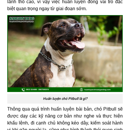
lãnh thổ cao, vì vậy việc huấn luyện đóng vai trò đặc
biệt quan trọng ngay từ giai đoạn sớm.
Huấn luyện chó Pitbull là gì?
Thông qua quá trình huấn luyện bài bản, chó Pitbull sẽ
được dạy các kỹ năng cơ bản như nghe và thực hiện
khẩu lệnh, đi cạnh chủ không kéo dây, kiểm soát hành
vi khi gặp người lạ, cũng như hình thành thói quen sinh