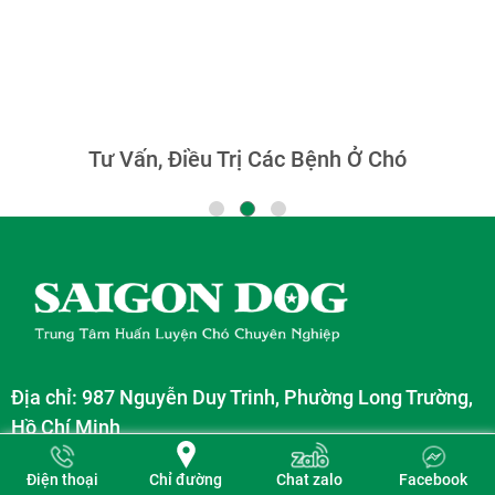
Chăm Sóc Chó Dịp Lễ, Tết
Địa chỉ: 987 Nguyễn Duy Trinh, Phường Long Trường,
Hồ Chí Minh
Holine: 0933 55 44 99 - 0987 095 819
Chỉ đường
Điện thoại
Chat zalo
Facebook
Email: trungtamhuanluyenchosaigondog@gmail.com