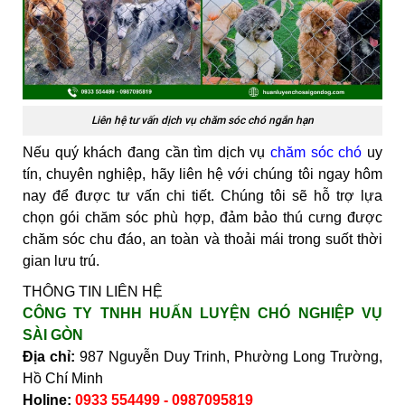
Liên hệ tư vấn dịch vụ chăm sóc chó ngắn hạn
Nếu quý khách đang cần tìm dịch vụ
chăm sóc chó
uy
tín, chuyên nghiệp, hãy liên hệ với chúng tôi ngay hôm
nay để được tư vấn chi tiết. Chúng tôi sẽ hỗ trợ lựa
chọn gói chăm sóc phù hợp, đảm bảo thú cưng được
chăm sóc chu đáo, an toàn và thoải mái trong suốt thời
gian lưu trú.
THÔNG TIN LIÊN HỆ
CÔNG TY TNHH HUẤN LUYỆN CHÓ NGHIỆP VỤ
SÀI GÒN
Địa chỉ:
987 Nguyễn Duy Trinh, Phường Long Trường,
Hồ Chí Minh
Holine:
0933 554499 - 0987095819